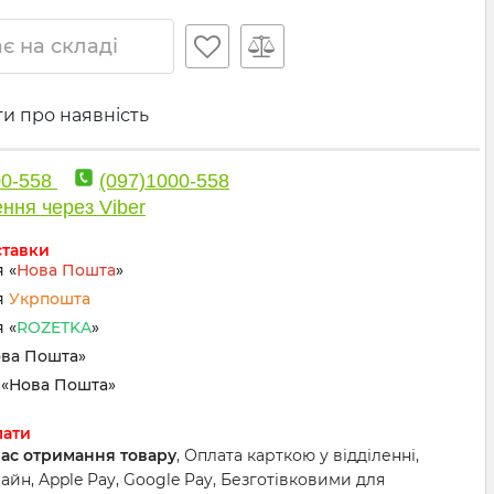
є на складі
и про наявність
00-558
(097)1000-558
ння через Viber
ставки
 «
Нова Пошта
»
я
Укрпошта
 «
ROZETKA
»
ова Пошта»
«Нова Пошта»
лати
час отримання товару
, Оплата карткою у відділенні,
йн, Apple Pay, Google Pay, Безготівковими для