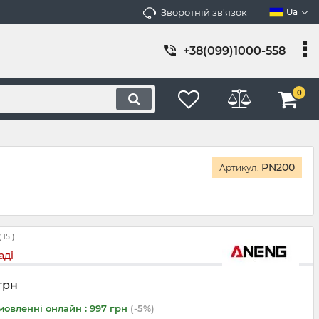
Зворотній зв'язок
Ua
+38(099)1000-558
0
PN200
Артикул:
(
15
)
аді
грн
мовленні онлайн : 997 грн
(-5%)