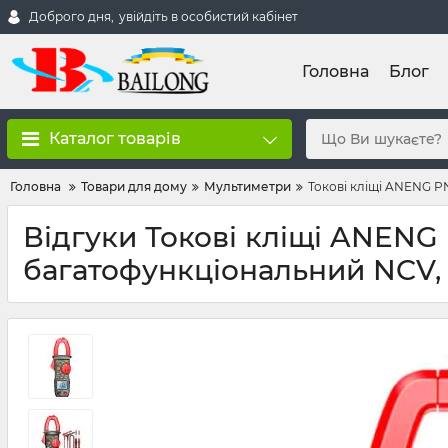
Доброго дня,
увійдіть в особистий кабінет
Головна
Блог
Каталог товарів
Головна
Товари для дому
Мультиметри
Токові кліщі ANENG P
Відгуки Токові кліщі ANEN
багатофункціональний NCV, 