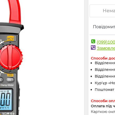
Нема
Повідомит
(099)10
Замовле
Способи до
Відділення
Відділенн
Відділення
Кур'єр «Н
Поштомат 
Способи оп
Оплата під 
Карткою онла