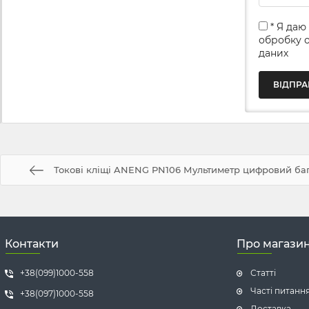
* Я даю
обробку 
даних
Токові кліщі ANENG PN106 Мультиметр цифровий ба
Контакти
Про магази
+38(099)1000-558
Статті
Часті питанн
+38(097)1000-558
Доставка