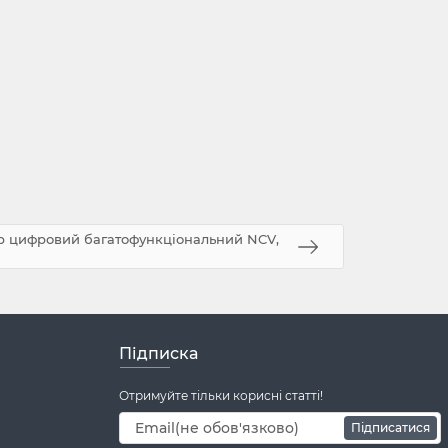
тр цифровий багатофункціональний NCV,
Підписка
Отримуйте тільки корисні статті!
Підписатися