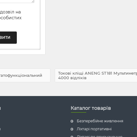
 дозвіл на
особистих
Токові кліщі ANENG ST181 Мультиме
гатофункціональний
4000 відліків
н
Каталог товарів
Безперебійне живлення
я
Ліхтарі портативні
Ліхтарі по призначенню