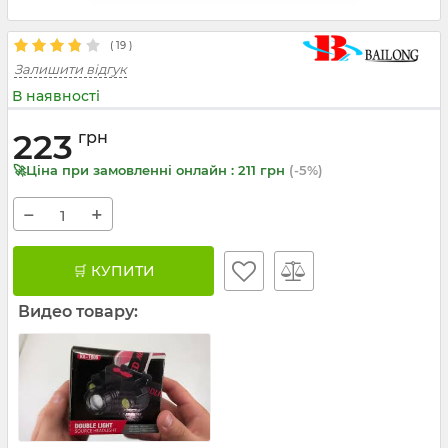
(
19
)
Залишити відгук
В наявності
223
грн
🚀Ціна при замовленні онлайн : 211 грн
(-5%)
−
+
🛒 КУПИТИ
Видео товару: