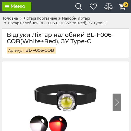
0
Меню
Головна
Ліхтарі портативні
Налобні ліхтарі
Ліхтар налобний BL-F006-COB(White+Red), ЗУ Type-C
Відгуки Ліхтар налобний BL-F006-
COB(White+Red), ЗУ Type-C
BL-F006-COB
Артикул: