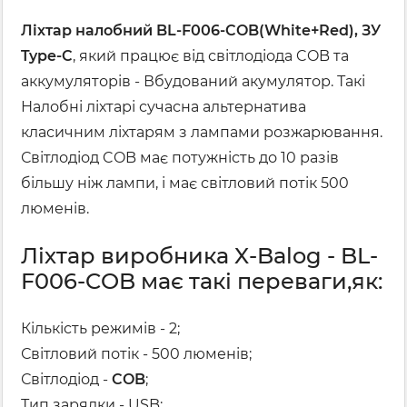
Ліхтар налобний BL-F006-COB(White+Red), ЗУ
Type-C
, який працює від світлодіода COB та
аккумуляторів - Вбудований акумулятор. Такі
Налобні ліхтарі сучасна альтернатива
класичним ліхтарям з лампами розжарювання.
Світлодіод COB має потужність до 10 разів
більшу ніж лампи, і має світловий потік 500
люменів.
Ліхтар виробника X-Balog - BL-
F006-COB має такі переваги,як:
Кількість режимів - 2;
Світловий потік - 500 люменів;
Світлодіод -
COB
;
Тип зарядки - USB;