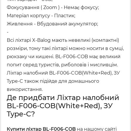
Фокусування ( Zoom ) - Немає фокусу;
Матеріал корпусу - Пластик;
Живлення - Вбудований акумулятор;
-
Всі ліхтарі X-Balog мають невеликі (компактні)
розміри, тому такі ліхтарі можно носити в сумці,
рюкзаку чи кишені. BL-F006-COB має великий
попит серед туристів, риболовів і мисливцім.
Ліхтар налобний BL-F006-COB(White+Red), ЗУ
Type-C також підійде для домашнього
використання.
Де придбати Ліхтар налобний
BL-F006-COB(White+Red), ЗУ
Type-C?
Купити ліхтар BL-F006-COB
на нашому сайті