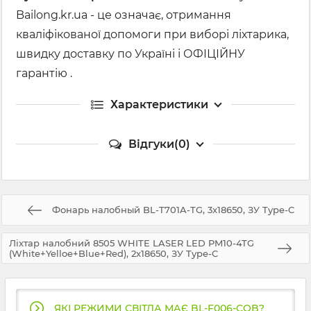
Bailong.kr.ua - це означає, отримання
кваліфікованої допомоги при виборі ліхтарика,
швидку доставку по Україні і ОФІЦІЙНУ
гарантію .
Характеристики
Відгуки(0)
Фонарь налобный BL-T701A-TG, 3x18650, ЗУ Type-C
Ліхтар налобний 8505 WHITE LASER LED PM10-4TG
(White+Yelloe+Blue+Red), 2x18650, ЗУ Type-C
ЯКІ РЕЖИМИ СВІТЛА МАЄ BL-F006-COB?