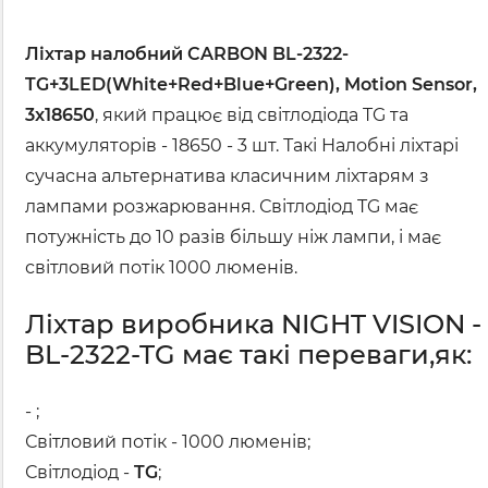
Ліхтар налобний CARBON BL-2322-
TG+3LED(White+Red+Blue+Green), Motion Sensor,
3x18650
, який працює від світлодіода TG та
аккумуляторів - 18650 - 3 шт. Такі Налобні ліхтарі
сучасна альтернатива класичним ліхтарям з
лампами розжарювання. Світлодіод TG має
потужність до 10 разів більшу ніж лампи, і має
світловий потік 1000 люменів.
Ліхтар виробника NIGHT VISION -
BL-2322-TG має такі переваги,як:
- ;
Світловий потік - 1000 люменів;
Світлодіод -
TG
;