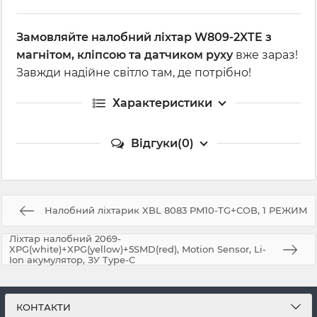
Замовляйте налобний ліхтар W809-2XTE з
магнітом, кліпсою та датчиком руху
вже зараз!
Завжди надійне світло там, де потрібно!
Характеристики
Відгуки(0)
Налобний ліхтарик XBL 8083 PM10-TG+COB, 1 РЕЖИМ
Ліхтар налобний 2069-
XPG(white)+XPG(yellow)+5SMD(red), Motion Sensor, Li-
Ion акумулятор, ЗУ Type-C
КОНТАКТИ