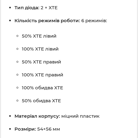
Тип діода:
2 × XTE
Кількість режимів роботи:
6 режимів:
50% XTE лівий
100% XTE лівий
50% XTE правий
100% XTE правий
100% обидва XTE
50% обидва XTE
Матеріал корпусу:
міцний пластик
Розміри:
54×56 мм