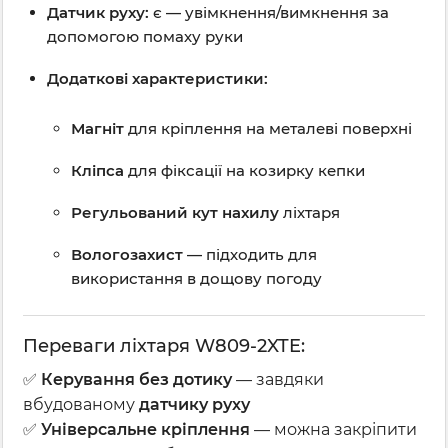
Датчик руху:
є — увімкнення/вимкнення за
допомогою помаху руки
Додаткові характеристики:
Магніт
для кріплення на металеві поверхні
Кліпса
для фіксації на козирку кепки
Регульований кут нахилу
ліхтаря
Вологозахист
— підходить для
використання в дощову погоду
Переваги ліхтаря W809-2XTE:
✅
Керування без дотику
— завдяки
вбудованому
датчику руху
✅
Універсальне кріплення
— можна закріпити