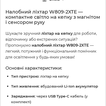
Налобний ліхтар W809-2XTE —
компактне світло на кепку з магнітом
і сенсором руху
Шукаєте зручний
ліхтар на кепку
для роботи,
відпочинку або екстрених ситуацій?
Пропонуємо
налобний ліхтар W809-2XTE
—
легкий, потужний і функціональний помічник
для освітлення у будь-яких умовах!
Основні характеристики:
Тип пристрою:
ліхтар на кепку
Тип живлення:
вбудований
Li-Ion акумулятор
Заряджання:
через
USB Type-C
кабель (у
комплекті)