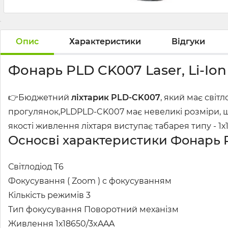
Опис
Характеристики
Відгуки
Фонарь PLD CK007 Laser, Li-Ion
👉Бюджетний
ліхтарик PLD-CK007
, який має світ
прогулянок,PLDPLD-CK007 має невеликі розміри, що 
якості живлення ліхтаря виступає табарея типу - 1
Осносві характеристики Фонарь PL
Світлодіод T6
Фокусування ( Zoom ) с фокусуванням
Кількість режимів 3
Тип фокусування Поворотний механізм
Живлення 1х18650/3xAAA