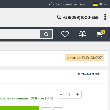
Зворотній зв'язок
Ua
+38(099)1000-558
0
PLD-CK007
Артикул:
−
+
мовленні онлайн : 328 грн
(-5%)