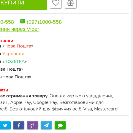
🛒 КУПИТИ
00-558
(097)1000-558
ння через Viber
ставки
 «
Нова Пошта
»
я
Укрпошта
 «
ROZETKA
»
ова Пошта»
«Нова Пошта»
лати
час отримання товару
, Оплата карткою у відділенні,
йн, Apple Pay, Google Pay, Безготівковими для
іб, Безготівковий для фізичних осіб, Visa, Mastercard