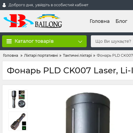
Доброго дня,
увійдіть в особистий кабінет
Головна
Блог
Каталог товарів
Головна
Ліхтарі портативні
Тактичні ліхтарі
Фонарь PLD CK007 L
Фонарь PLD CK007 Laser, Li-