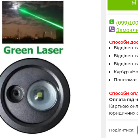
(099)10
Замовле
Способи до
Відділення
Відділенн
Відділення
Кур'єр «Н
Поштомат 
Способи оп
Оплата під 
Карткою онла
юридичних ос
Поділитися: