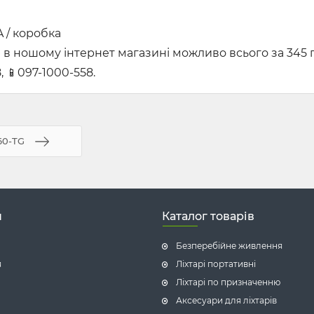
 / коробка
в ношому інтернет магазині можливо всього за 345 г
 📱097-1000-558.
60-TG
н
Каталог товарів
Безперебійне живлення
я
Ліхтарі портативні
Ліхтарі по призначенню
Аксесуари для ліхтарів