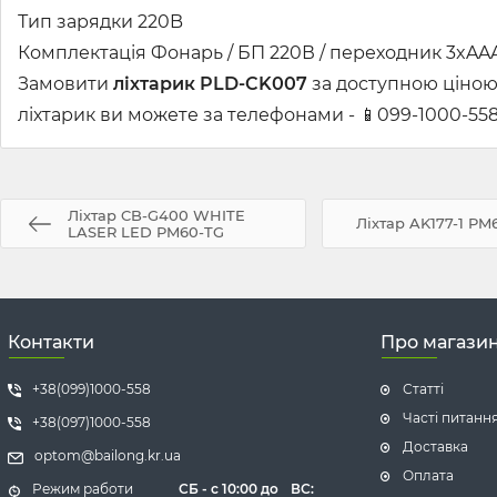
Тип зарядки 220B
Комплектація Фонарь / БП 220В / переходник 3xAAA
Замовити
ліхтарик PLD-CK007
за доступною ціною 
ліхтарик ви можете за телефонами - 📱099-1000-558,
Ліхтар CB-G400 WHITE
Ліхтар AK177-1 PM
LASER LED PM60-TG
Контакти
Про магази
+38(099)1000-558
Статті
Часті питанн
+38(097)1000-558
Доставка
optom@bailong.kr.ua
Оплата
Режим работи
СБ -
с 10:00 до
ВС: