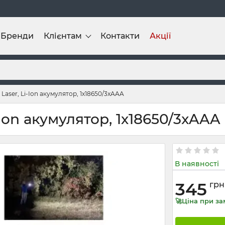
Бренди
Клієнтам
Контакти
Акції
aser, Li-Ion акумулятор, 1х18650/3xAAA
Ion акумулятор, 1х18650/3xAAA
В наявності
345
грн
🚀Ціна при за