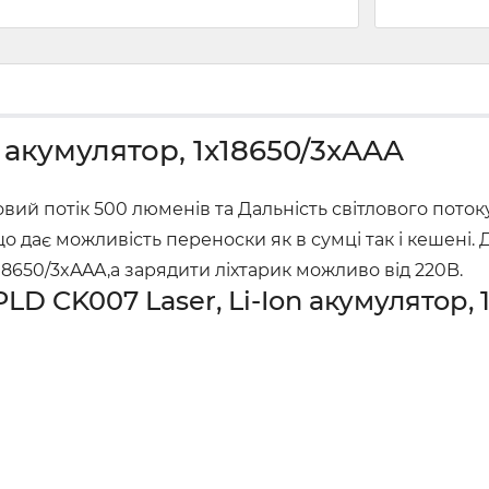
 акумулятор, 1х18650/3xAAA
ловий потік 500 люменів та Дальність світлового потоку
дає можливість переноски як в сумці так і кешені. Д
х18650/3xAAA,а зарядити ліхтарик можливо від 220B.
D CK007 Laser, Li-Ion акумулятор, 