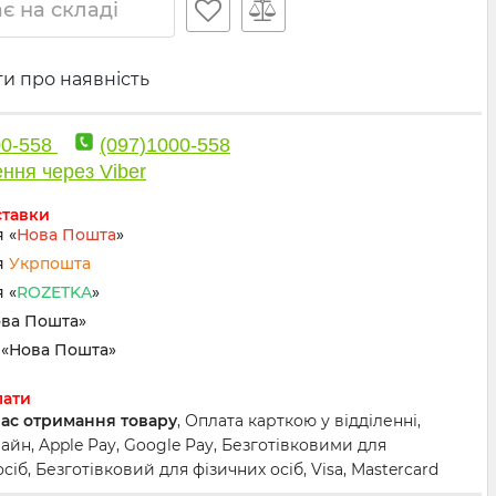
є на складі
и про наявність
00-558
(097)1000-558
ння через Viber
ставки
 «
Нова Пошта
»
я
Укрпошта
 «
ROZETKA
»
ова Пошта»
«Нова Пошта»
лати
час отримання товару
, Оплата карткою у відділенні,
йн, Apple Pay, Google Pay, Безготівковими для
іб, Безготівковий для фізичних осіб, Visa, Mastercard