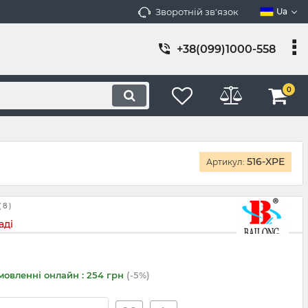
Зворотній зв'язок
Ua
+38(099)1000-558
0
516-XPE
Артикул:
(
8
)
аді
мовленні онлайн : 254 грн
(-5%)