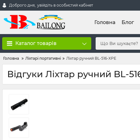
Доброго дня,
увійдіть в особистий кабінет
Головна
Блог
Каталог товарів
Головна
Ліхтарі портативні
Ліхтар ручний BL-516-XPE
Відгуки Ліхтар ручний BL-51