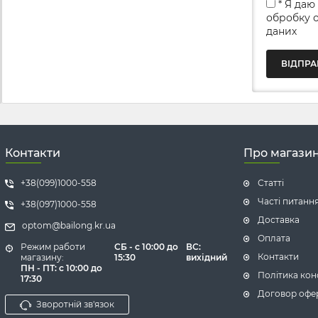
* Я даю
обробку 
даних
Контакти
Про магази
+38(099)1000-558
Статті
Часті питанн
+38(097)1000-558
Доставка
optom@bailong.kr.ua
Оплата
Режим работи
СБ -
с 10:00 до
ВС:
Контакти
магазину:
15:30
вихідний
ПН - ПТ: с 10:00 до
Політика кон
17:30
Договор офе
Зворотній зв'язок