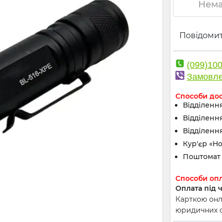
Нема
Повідомит
(099)10
Замовле
Способи до
Відділення
Відділенн
Відділення
Кур'єр «Н
Поштомат 
Способи оп
Оплата під 
Карткою онла
юридичних ос