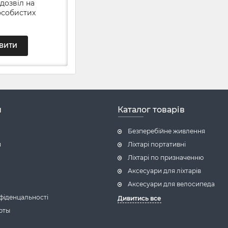
 дозвіл на
особистих
н
Каталог товарів
Безперебійне живлення
я
Ліхтарі портативні
Ліхтарі по призначенню
Аксесуари для ліхтарів
Аксесуари для велосипеда
фіденцальності
Дивитись все
рты