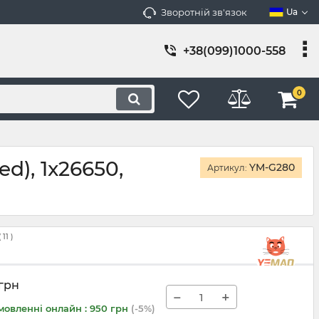
Зворотній зв'язок
Ua
+38(099)1000-558
0
), 1x26650,
YM-G280
Артикул:
(
11
)
грн
−
+
мовленні онлайн : 950 грн
(-5%)