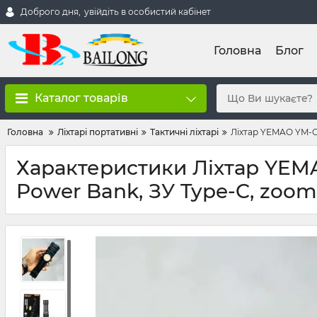
Доброго дня,
увійдіть в особистий кабінет
Головна
Блог
Каталог товарів
Головна
Ліхтарі портативні
Тактичні ліхтарі
Ліхтар YEMAO YM-G2
Характеристики Ліхтар YEMA
Power Bank, ЗУ Type-C, zoom