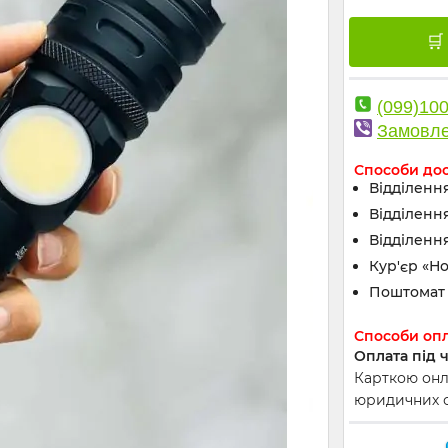
(099)10
Замовле
Способи до
Відділення
Відділенн
Відділення
Кур'єр «Н
Поштомат 
Способи оп
Оплата під 
Карткою онла
юридичних ос