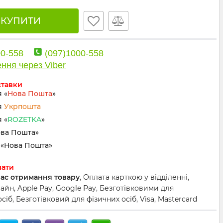
🛒 КУПИТИ
00-558
(097)1000-558
ння через Viber
ставки
 «
Нова Пошта
»
я
Укрпошта
 «
ROZETKA
»
ова Пошта»
«Нова Пошта»
лати
час отримання товару
, Оплата карткою у відділенні,
йн, Apple Pay, Google Pay, Безготівковими для
іб, Безготівковий для фізичних осіб, Visa, Mastercard