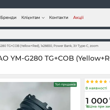
Бренди
Клієнтам
Контакти
Акції
80 TG+COB (Yellow+Red), 1x26650, Power Bank, ЗУ Type-C, zoom
O YM-G280 TG+COB (Yellow+Red
Топ продажів
В наявності
1 000
🚀Ціна при за