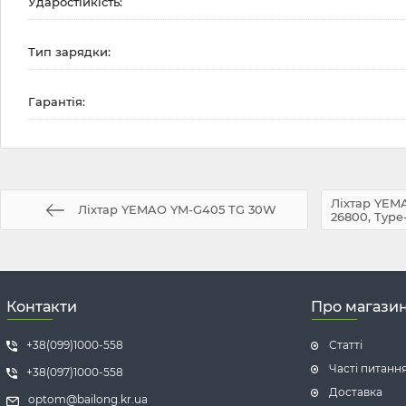
Ударостійкість:
Тип зарядки:
Гарантія:
Ліхтар YEM
Ліхтар YEMAO YM-G405 TG 30W
26800, Type
Контакти
Про магази
+38(099)1000-558
Статті
Часті питанн
+38(097)1000-558
Доставка
optom@bailong.kr.ua