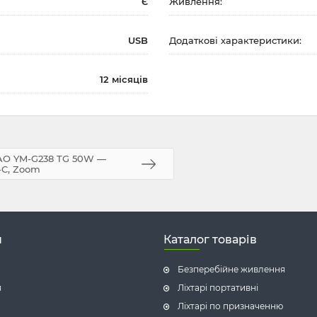
Є
Живлення:
USB
Додаткові характеристики:
12 місяців
AO YM-G238 TG 50W —
-C, Zoom
н
Каталог товарів
Безперебійне живлення
я
Ліхтарі портативні
Ліхтарі по призначенню