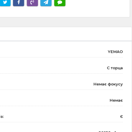
YEMAO
С торца
Немає фокусу
Немає
в:
Є