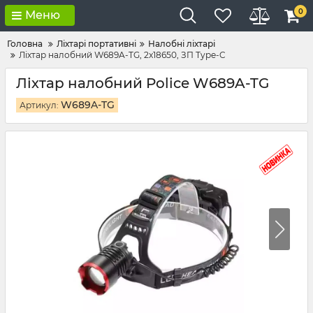
0
Меню
Головна
Ліхтарі портативні
Налобні ліхтарі
Ліхтар налобний W689A-TG, 2x18650, ЗП Type-C
Ліхтар налобний Police W689A-TG
W689A-TG
Артикул: