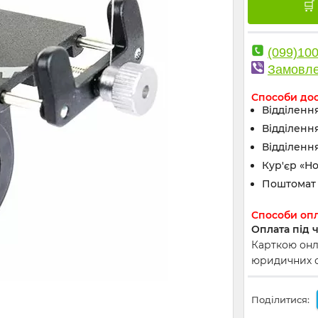
(099)10
Замовле
Способи до
Відділення
Відділенн
Відділення
Кур'єр «Н
Поштомат 
Способи оп
Оплата під 
Карткою онла
юридичних ос
Поділитися: