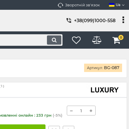
Зворотній зв'язок
Ua
+38(099)1000-558
0
BG-087
Артикул:
(
1
)
−
+
мовленні онлайн : 233 грн
(-5%)