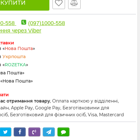
🛒 КУПИТИ
00-558
(097)1000-558
ння через Viber
ставки
 «
Нова Пошта
»
я
Укрпошта
 «
ROZETKA
»
ова Пошта»
«Нова Пошта»
лати
час отримання товару
, Оплата карткою у відділенні,
йн, Apple Pay, Google Pay, Безготівковими для
іб, Безготівковий для фізичних осіб, Visa, Mastercard