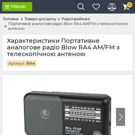
0
Меню
Головна
Товари для дому
Радіоприймачі
Портативне аналогове радіо Blow RA4 AM/FM з телескопічною
антеною
Характеристики Портативне
аналогове радіо Blow RA4 AM/FM з
телескопічною антеною
RA4
Артикул: