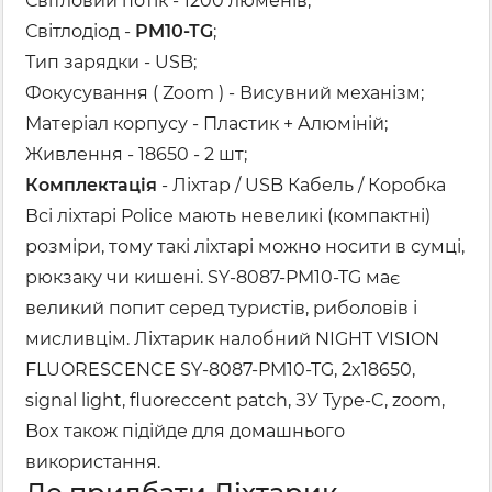
Світловий потік - 1200 люменів;
Світлодіод -
PM10-TG
;
Тип зарядки - USB;
Фокусування ( Zoom ) - Висувний механізм;
Матеріал корпусу - Пластик + Алюміній;
Живлення - 18650 - 2 шт;
Комплектація
- Ліхтар / USB Кабель / Коробка
Всі ліхтарі Police мають невеликі (компактні)
розміри, тому такі ліхтарі можно носити в сумці,
рюкзаку чи кишені. SY-8087-PM10-TG має
великий попит серед туристів, риболовів і
мисливцім. Ліхтарик налобний NIGHT VISION
FLUORESCENCE SY-8087-PM10-TG, 2x18650,
signal light, fluoreccent patch, ЗУ Type-C, zoom,
Box також підійде для домашнього
використання.