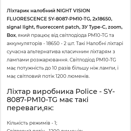
Ліхтарик налобний NIGHT VISION
FLUORESCENCE SY-8087-PM10-TG, 2x18650,
signal light, fluoreccent patch, ЗУ Type-C, zoom,
Box
, який працює від світлодіода PM10-TG та
аккумуляторів - 18650 - 2 шт. Такі Налобні ліхтарі
сучасна альтернатива класичним ліхтарям з
лампами розжарювання. Світлодіод PM10-TG
має потужність до 10 разів більшу ніж лампи, і
має світловий потік 1200 люменів.
Ліхтар виробника Police - SY-
8087-PM10-TG має такі
переваги,як:
Кількість режимів - 1;