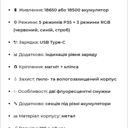
🔋 Живлення:
18650 або 18500 акумулятор
⚙️ Режими:
5 режимів P35 + 3 режими RGB
(червоний, синій, строб)
🔌 Зарядка:
USB Type-C
📊 Додатково:
індикація рівня заряду
🧲 Кріплення:
магніт + кліпса
💧 Захист:
пило- та вологозахищений корпус
✨ Особливості:
дві флуоресцентні смужки
🔧 Додатково:
секція під різні акумулятори
🧱 Матеріал корпусу:
метал