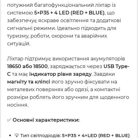
потужний багатофункціональний ліхтар із
системою
5×P35 + 4 LED (RED + BLUE)
, що
забезпечує яскраве освітлення та додаткові
сигнальні режими. Ідеально підходить для
туризму, роботи, охорони та аварійних
ситуацій.
Ліхтар підтримує використання акумуляторів
18650 або 18500
, заряджається через
USB Type-
C
та має
індикатор рівня заряду
. Завдяки
магніту та кліпсі
його зручно фіксувати на
металевих поверхнях або одязі, а компактні
розміри роблять його зручним для щоденного
носіння.
✅
Основні характеристики:
💡 Тип світлодіодів:
5×P35 + 4×LED (RED + BLUE)