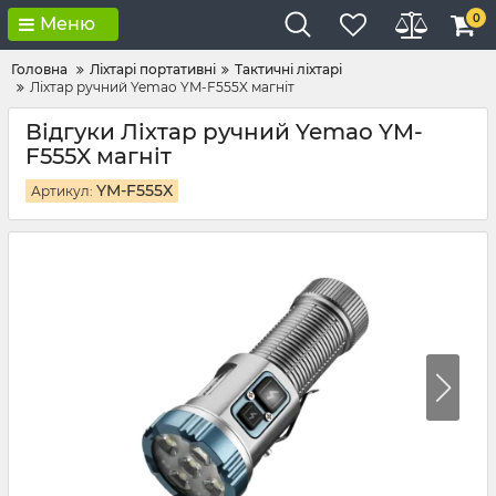
0
Меню
Головна
Ліхтарі портативні
Тактичні ліхтарі
Ліхтар ручний Yemao YM-F555X магніт
Відгуки Ліхтар ручний Yemao YM-
F555X магніт
YM-F555X
Артикул: