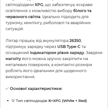
світлодіодами
XPG
, що забезпечує яскраве
освітлення з можливістю вибору
білого та
червоного світла
. Ідеально підходить для
туризму, кемпінгу, риболовлі та аварійних
ситуацій.
Ліхтар працює від акумулятора
26350
,
підтримує зарядку через
USB Type-C
та
оснащений
індикатором рівня заряду
. Завдяки
магніту
його можна зручно закріпити на
металевих поверхнях, а компактні розміри
роблять його ідеальним для щоденного
використання.
✅
Основні характеристики:
💡 Тип світлодіодів:
8×XPG (White + Red)