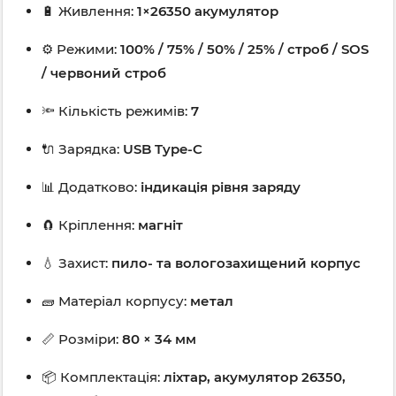
🔋 Живлення:
1×26350 акумулятор
⚙️ Режими:
100% / 75% / 50% / 25% / строб / SOS
/ червоний строб
🔦 Кількість режимів:
7
🔌 Зарядка:
USB Type-C
📊 Додатково:
індикація рівня заряду
🧲 Кріплення:
магніт
💧 Захист:
пило- та вологозахищений корпус
🧱 Матеріал корпусу:
метал
📏 Розміри:
80 × 34 мм
📦 Комплектація:
ліхтар, акумулятор 26350,