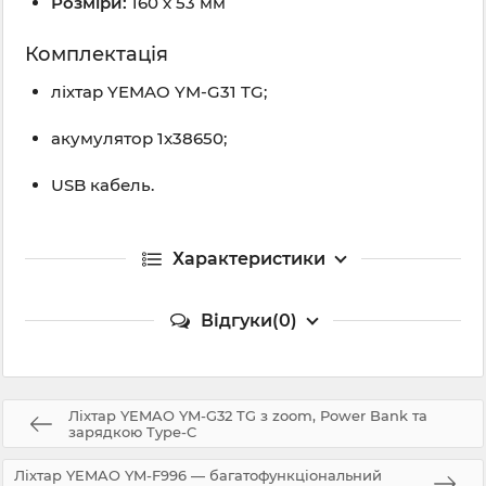
Розміри:
160 x 53 мм
Комплектація
ліхтар YEMAO YM-G31 TG;
акумулятор 1x38650;
USB кабель.
Характеристики
Відгуки(0)
Ліхтар YEMAO YM-G32 TG з zoom, Power Bank та
зарядкою Type-C
Ліхтар YEMAO YM-F996 — багатофункціональний