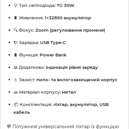
💡 Тип світлодіода:
TG 30W
🔋 Живлення:
1×32850 акумулятор
🔍 Фокус:
Zoom (регулювання променя)
🔌 Зарядка:
USB Type-C
🔋 Функція:
Power Bank
📊 Додатково:
індикація рівня заряду
💧 Захист:
пило- та вологозахищений корпус
🧱 Матеріал корпусу:
метал
📦 Комплектація:
ліхтар, акумулятор, USB
кабель
💬 Потужний універсальний ліхтар із функцією