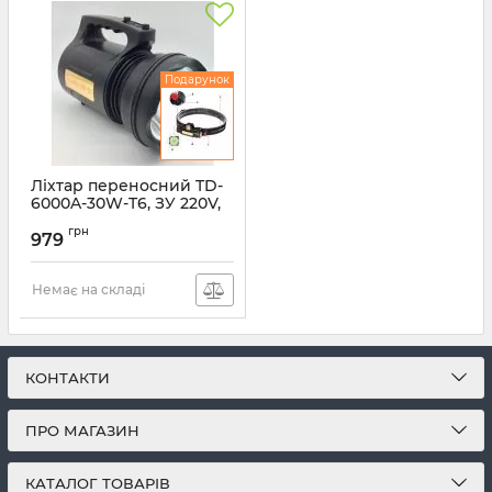
Подарунок
Ліхтар переносний TD-
6000A-30W-T6, ЗУ 220V,
встроенный
грн
аккумулятор
979
Артикул:
TD-6000A-30W-T6
Немає на складі
КОНТАКТИ
ПРО МАГАЗИН
КАТАЛОГ ТОВАРІВ