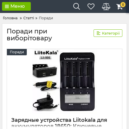
0
Меню
Головна
Статті
Поради
Поради при
Категорії
виборітовару
Поради
Зарядные устройства Liitokala для
аккумуляторов 18650: Ключевые