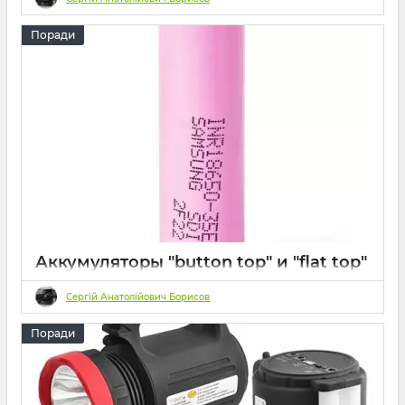
24 2023
0
Поради
Аккумуляторы "button top" и "flat top"
в чем отличие?
Сергій Анатолійович Борисов
22 2023
0
Поради