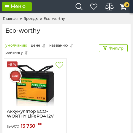
0
Меню
Главная
Бренды
Eco-worthy
Eco-worthy
умолчанию
цене
названию
Фильтр
рейтингу
-8 %
Аккумулятор ECO-
WORTHY LiFePO4 12V
100Ah (1280Wh) со
грн
встроенным BMS 3000+
13 750
15 000
циклов