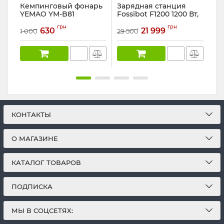
Кемпинговый фонарь
Зарядная станция
Фо
YEMAO YM-B81
Fossibot F1200 1200 Вт,
WD
PowerBank
1024 Вт*ч ( для дома,
Ар
грн
грн
UPS), зеленая
630
21 999
1 000
29 500
319
Артикул:
YM-B81
Артикул:
F1200
КОНТАКТЫ
О МАГАЗИНЕ
КАТАЛОГ ТОВАРОВ
ПОДПИСКА
МЫ В СОЦСЕТЯХ: