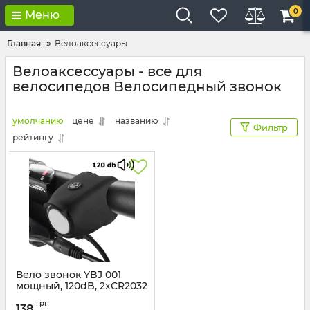
0
Меню
Главная
Велоаксессуары
Велоаксессуары - все для
велосипедов Велосипедный звонок
умолчанию
цене
названию
Фильтр
рейтингу
Вело звонок YBJ 001
мощный, 120dB, 2хCR2032
Артикул:
Звонок YBJ001
грн
138