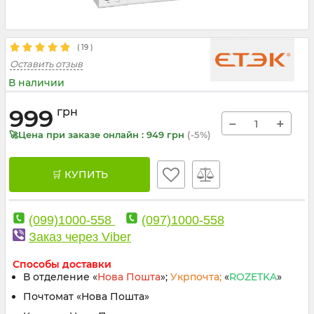
(
19
)
Оставить отзыв
В наличии
999
грн
−
+
🚀Цена при заказе онлайн : 949 грн
(-5%)
🛒 КУПИТЬ
(099)1000-558
(097)1000-558
Заказ через Viber
Способы доставки
В отделение «
Нова Пошта
»;
Укрпочта;
«
ROZETKA
»
Почтомат «Нова Пошта»