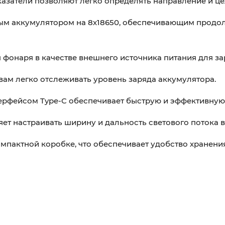
азатели позволяют легко определять направление и це
ым аккумулятором на 8х18650, обеспечивающим продол
фонаря в качестве внешнего источника питания для за
вам легко отслеживать уровень заряда аккумулятора.
терфейсом Type-C обеспечивает быструю и эффективную
ет настраивать ширину и дальность светового потока в
омпактной коробке, что обеспечивает удобство хранения