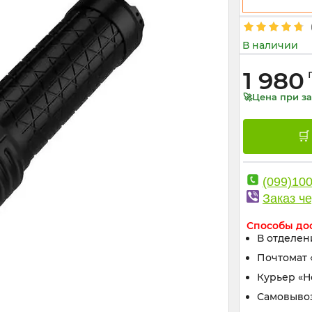
В наличии
1 980
🚀Цена при за
(099)10
Заказ че
Способы до
В отделен
Почтомат 
Курьер «
Самовыво