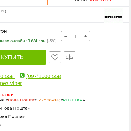
(
12
)
грн
−
+
казе онлайн : 1 881 грн
(-5%)
🛒 КУПИТЬ
00-558
(097)1000-558
рез Viber
ставки
ие «
Нова Пошта
»;
Укрпочта;
«
ROZETKA
»
«Нова Пошта»
Нова Пошта»
з