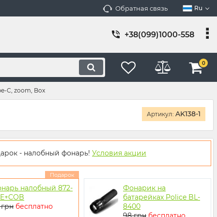
Обратная связь
Ru
+38(099)1000-558
0
pe-C, zoom, Box
AK138-1
Артикул:
арок - налобный фонарь!
Условия акции
Подарок
нарь налобный 872-
Фонарик на
PE+COB
батарейках Police BL-
 грн
бесплатно
8400
98 грн
бесплатно