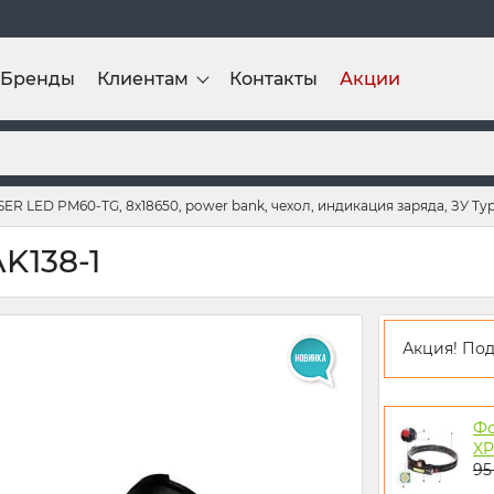
Бренды
Клиентам
Контакты
Акции
ER LED PM60-TG, 8х18650, power bank, чехол, индикация заряда, ЗУ Ty
K138-1
Акция!
Под
Фо
X
95