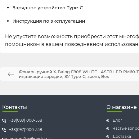
Зарядное устройство Type-C
Инструкция по эксплуатации
Не упустите возможность приобрести этот многоф
помощником в вашем повседневном использовании
Фонарь ручной X-Balog F808 WHITE LASER LED PM60-TG,
индикация зарядки, ЗУ Type-C, zoom, Box
Контакты
О магазине
+38(099)1000-558
Блог
Частые вопр
+38(097)1000-558
Доставка
optom@bailong.kr.ua