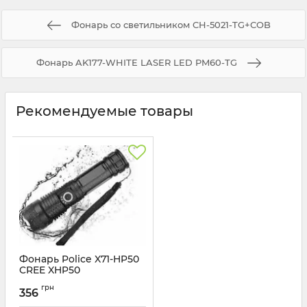
Фонарь со светильником CH-5021-TG+COB
Фонарь AK177-WHITE LASER LED PM60-TG
Рекомендуемые товары
Фонарь Police X71-HP50
CREE XHP50
Артикул:
X71-HP50
грн
356