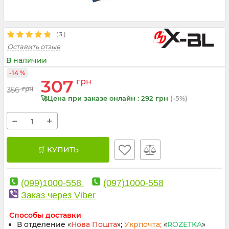
(
3
)
Оставить отзыв
В наличии
-14 %
307
грн
356
грн
🚀Цена при заказе онлайн : 292 грн
(-5%)
−
+
🛒 КУПИТЬ
(099)1000-558
(097)1000-558
Заказ через Viber
Способы доставки
В отделение «
Нова Пошта
»;
Укрпочта;
«
ROZETKA
»