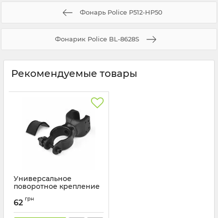
Фонарь Police P512-HP50
Фонарик Police BL-8628S
Рекомендуемые товары
Универсальное
поворотное крепление
фонаря на велосипед
грн
62
Артикул:
Велокрепление