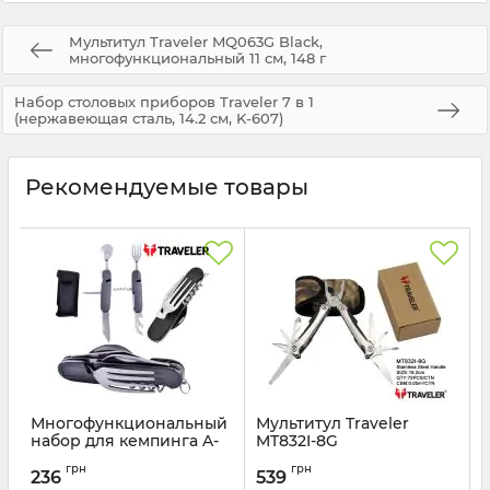
Мультитул Traveler MQ063G Black,
многофункциональный 11 см, 148 г
Набор столовых приборов Traveler 7 в 1
(нержавеющая сталь, 14.2 см, K-607)
Рекомендуемые товары
Многофункциональный
Мультитул Traveler
набор для кемпинга A-
MT832I-8G
106 (6 в 1, нержавеющая
Артикул:
MT832I-8G
грн
грн
сталь, Black/Blue)
236
539