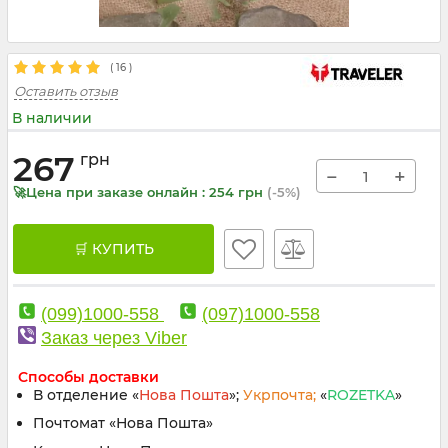
(
16
)
Оставить отзыв
В наличии
267
грн
−
+
🚀Цена при заказе онлайн : 254 грн
(-5%)
🛒 КУПИТЬ
(099)1000-558
(097)1000-558
Заказ через Viber
Способы доставки
В отделение «
Нова Пошта
»;
Укрпочта;
«
ROZETKA
»
Почтомат «Нова Пошта»