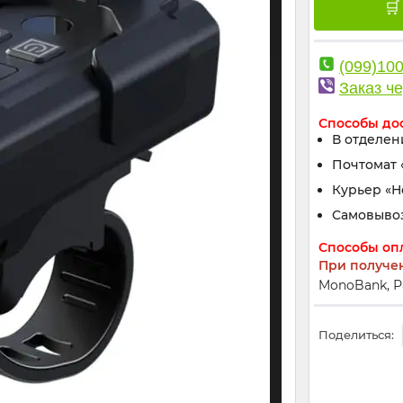
(099)10
Заказ че
Способы до
В отделен
Почтомат 
Курьер «
Самовыво
Способы оп
При получе
MonoBank, Р
Поделиться: