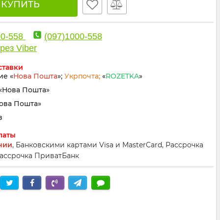
🛒 КУПИТЬ
00-558
(097)1000-558
рез Viber
ставки
ие «
Нова Пошта
»;
Укрпочта;
«
ROZETKA
»
«Нова Пошта»
Нова Пошта»
з
латы
нии
, Банковскими картами Visa и MasterCard, Рассрочка
ассрочка ПриватБанк