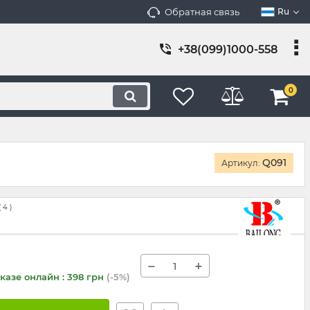
Обратная связь
Ru
+38(099)1000-558
0
Q091
Артикул:
(
4
)
−
+
казе онлайн : 398 грн
(-5%)