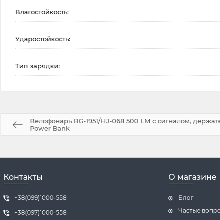
Влагостойкость:
Ударостойкость:
Тип зарядки:
Велофонарь BG-1951/HJ-068 500 LM с сигналом, держат
Power Bank
Контакты
О магазине
+38(099)1000-558
Блог
Частые вопр
+38(097)1000-558