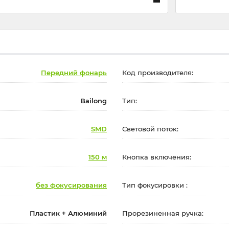
Передний фонарь
Код производителя:
Bailong
Тип:
SMD
Световой поток:
150 м
Кнопка включения:
без фокусирования
Тип фокусировки :
Пластик + Алюминий
Прорезиненная ручка: