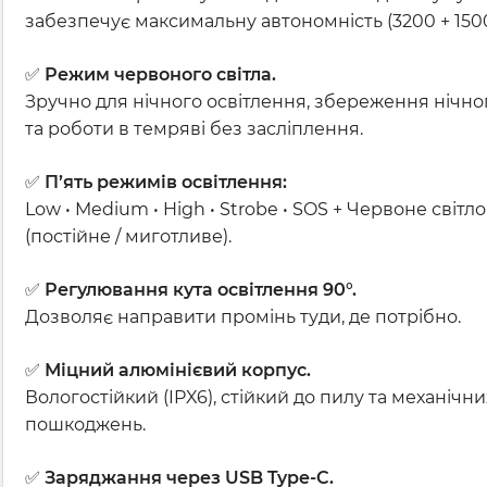
забезпечує максимальну автономність (3200 + 150
✅
Режим червоного світла.
Зручно для нічного освітлення, збереження нічно
та роботи в темряві без засліплення.
✅
П’ять режимів освітлення:
Low • Medium • High • Strobe • SOS + Червоне світло
(постійне / миготливе).
✅
Регулювання кута освітлення 90°.
Дозволяє направити промінь туди, де потрібно.
✅
Міцний алюмінієвий корпус.
Вологостійкий (IPX6), стійкий до пилу та механічни
пошкоджень.
✅
Заряджання через USB Type-C.