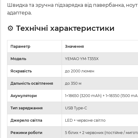
Швидка та зручна підзарядка від павербанка, ноу
адаптера.
⚙️
Технічні характеристики
Параметр
Значення
Модель
YEMAO YM-T355X
Яскравість
до 2000 люмен
Дальність освітлення
до 350 м
Акумулятори
1×18650 (3200 mAh) + 1×18350 (1500 mA
Тип заряджання
USB Type-C
Джерело світла
LED + червоне світло
Режими роботи
5 білих + 2 червоних (постійне / мигот