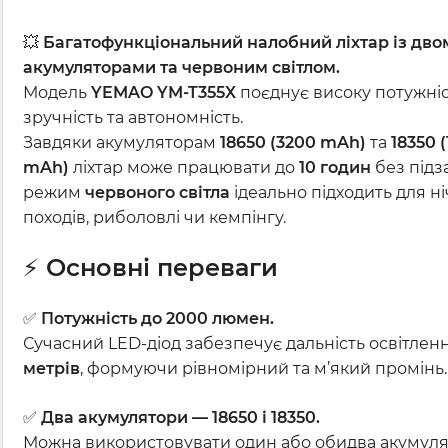
💥
Багатофункціональний налобний ліхтар із дво
акумуляторами та червоним світлом.
Модель
YEMAO YM-T355X
поєднує високу потужніс
зручність та автономність.
Завдяки акумуляторам
18650 (3200 mAh)
та
18350 
mAh)
ліхтар може працювати до
10 годин
без підз
режим
червоного світла
ідеально підходить для н
походів, риболовлі чи кемпінгу.
⚡
Основні переваги
✅
Потужність до 2000 люмен.
Сучасний LED-діод забезпечує дальність освітлен
метрів
, формуючи рівномірний та м’який промінь.
✅
Два акумулятори — 18650 і 18350.
Можна використовувати один або обидва акумуля