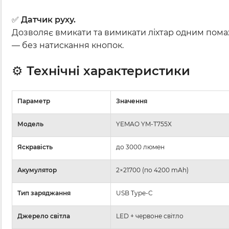
✅
Датчик руху.
Дозволяє вмикати та вимикати ліхтар одним пома
— без натискання кнопок.
⚙️
Технічні характеристики
Параметр
Значення
Модель
YEMAO YM-T755X
Яскравість
до 3000 люмен
Акумулятор
2×21700 (по 4200 mAh)
Тип заряджання
USB Type-C
Джерело світла
LED + червоне світло