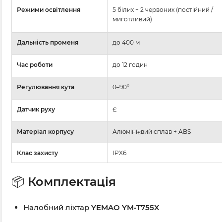
Режими освітлення
5 білих + 2 червоних (постійний /
миготливий)
Дальність променя
до 400 м
Час роботи
до 12 годин
Регулювання кута
0–90°
Датчик руху
Є
Матеріал корпусу
Алюмінієвий сплав + ABS
Клас захисту
IPX6
📦
Комплектація
Налобний ліхтар
YEMAO YM-T755X