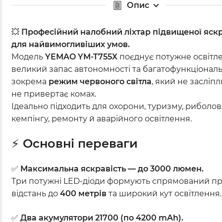
Опис
💥
Професійний налобний ліхтар підвищеної яскр
для найвимогливіших умов.
Модель
YEMAO YM-T755X
поєднує потужне освітл
великий запас автономності та багатофункціональ
зокрема
режим червоного світла
, який не засліпл
не привертає комах.
Ідеально підходить для охорони, туризму, риболовл
кемпінгу, ремонту й аварійного освітлення.
⚡
Основні переваги
✅
Максимальна яскравість — до 3000 люмен.
Три потужні LED-діоди формують спрямований пр
відстань до
400 метрів
та широкий кут освітлення.
✅
Два акумулятори 21700 (по 4200 mAh).