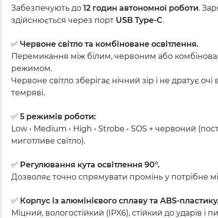
Забезпечують до
12 годин автономної роботи
. За
здійснюється через порт
USB Type-C
.
✅
Червоне світло та комбіноване освітлення.
Перемикання між білим, червоним або комбінов
режимом.
Червоне світло зберігає нічний зір і не дратує очі 
темряві.
✅
5 режимів роботи:
Low • Medium • High • Strobe • SOS + червоний (пост
миготливе світло).
✅
Регулювання кута освітлення 90°.
Дозволяє точно спрямувати промінь у потрібне мі
✅
Корпус із алюмінієвого сплаву та ABS-пластику
Міцний, вологостійкий (IPX6), стійкий до ударів і пи