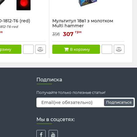
1812-T6 (red)
Мультитул 18в1 з молотком
Multi hammer
812-T6-red
Артикул:
tool18
рн
грн
307
356
орзину
В корзину
Подписка
Получайте только полезные статьи!
Подписаться
Мы в соцсетях: