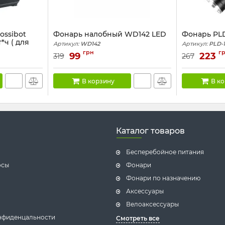
ossibot
Фонарь налобный WD142 LED
Фонарь PLD-
т*ч ( для
Артикул:
WD142
Артикул:
PLD-1
грн
г
99
223
319
267
В корзину
В к
Каталог товаров
Бесперебойное питания
осы
Фонари
Фонари по назначению
Аксессуары
Велоаксессуары
нфиденцальности
Смотреть все