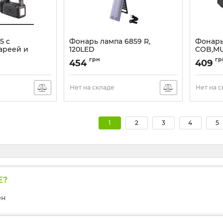
5 с
Фонарь лампа 6859 R,
Фонарь
ареей и
120LED
COB,MU
Артикул:
6859R
Артикул:
грн
гр
454
409
Нет на складе
Нет на 
1
2
3
4
5
Е?
рн