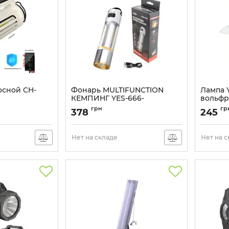
осной CH-
Фонарь MULTIFUNCTION
Лампа 
КЕМПИНГ YES-666-
вольфр
LED(white+yellow+red)
-COB
Артикул:
грн
гр
378
245
Артикул:
YES-666
Нет на складе
Нет на 