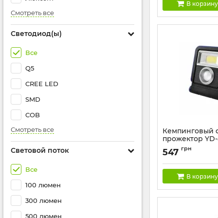
В корзину
Смотреть все
Светодиод(ы)
Все
Q5
CREE LED
SMD
COB
Смотреть все
Кемпинговый 
прожектор YD-
1W+COB, солн.
грн
Световой поток
547
Артикул:
YD-888A
Все
В корзину
100 люмен
300 люмен
500 люмен