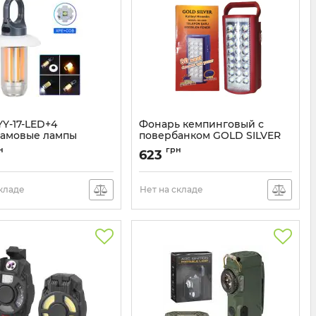
YY-17-LED+4
Фонарь кемпинговый с
амовые лампы
повербанком GOLD SILVER
GS-2400 24LED
YY-17-LED
н
грн
623
Артикул:
GS-2400
складе
Нет на складе