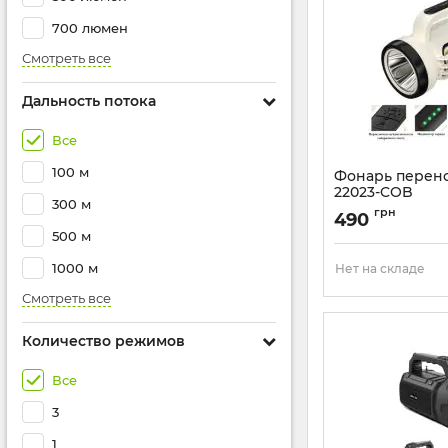
700 люмен
Смотреть все
Дальность потока
Все
100 м
Фонарь перен
22023-COB
300 м
Артикул:
CH-22023
грн
490
500 м
1000 м
Нет на складе
Смотреть все
Количество режимов
Все
3
1