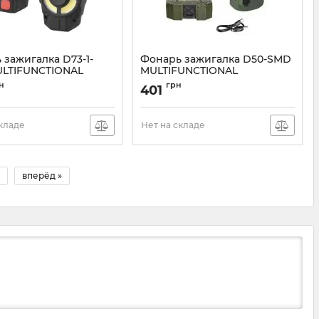
 зажигалка D73-1-
Фонарь зажигалка D50-SMD
LTIFUNCTIONAL
MULTIFUNCTIONAL
D73-1-COB
Артикул:
D50-SMD
н
грн
401
складе
Нет на складе
вперёд »