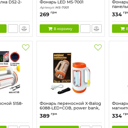
лка D52-2-
Фонарь LED MS-7001
Фонарь
панель
Артикул:
MS-7001
Артикул:
грн
гр
269
334
В корзину
В
сной 5158-
Фонарь переносной X-Balog
Фонарик
6088-LED+COB, power bank,
магнит
Li-Ion аккум., ЗУ microUSB
Артикул:
грн
гр
389
334
Артикул:
6088-LED+COB