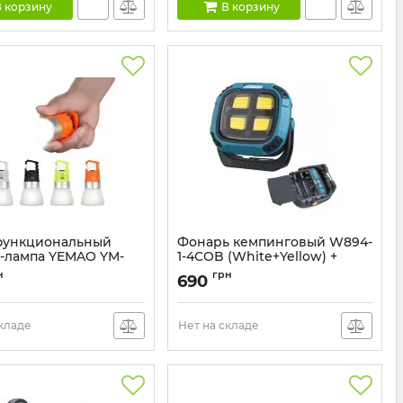
 корзину
В корзину
функциональный
Фонарь кемпинговый W894-
-лампа YEMAO YM-
1-4COB (White+Yellow) +
5SMD (Red), Power Bank,
н
грн
690
2×18650, Type-C, магнит, крюк
YM-B90
Артикул:
W894-1-4COB
складе
Нет на складе