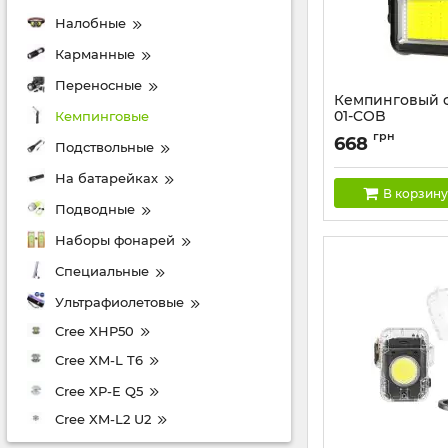
Налобные
Карманные
Переносные
Кемпинговый 
01-COB
Кемпинговые
(White+Yellow+
грн
668
Подствольные
PRO, Power Ba
батарея, Li-Ion,
На батарейках
магнит, крюк
В корзину
Артикул:
TZD-01-C
Подводные
Наборы фонарей
Специальные
Ультрафиолетовые
Cree XHP50
Cree XM-L T6
Cree XP-E Q5
Cree XM-L2 U2