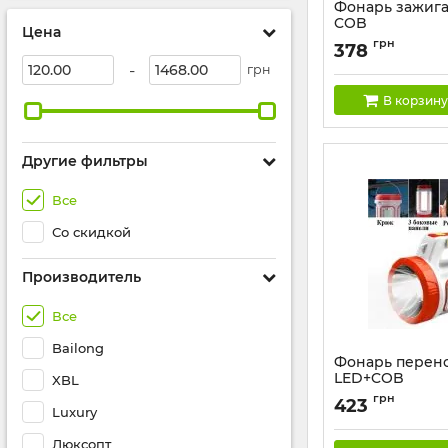
Фонарь зажига
COB
Цена
Артикул:
D52-2-COB
грн
378
-
грн
В корзину
Другие фильтры
Все
Со скидкой
Производитель
Все
Bailong
Фонарь перено
LED+COB
XBL
Артикул:
5158
грн
423
Luxury
Люксопт