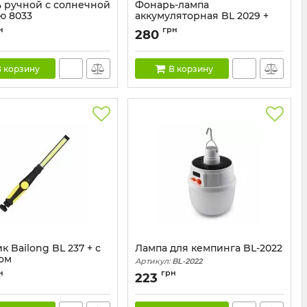
 ручной с солнечной
Фонарь-лампа
ю 8033
аккумуляторная BL 2029 +
SOLAR на солнечной
8033
н
грн
280
батарее
Артикул:
BL_2029
 корзину
В корзину
 Bailong BL 237 + с
Лампа для кемпинга BL-2022
ом
Артикул:
BL-2022
BL-237
н
грн
223