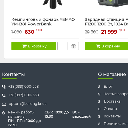
Кемпинговый фонарь YEMAO
Зарядная станция F
YM-B81 PowerBank
F1200 1200 Вт, 1024 В
дома, UPS), зеленая
Артикул:
YM-B81
грн
грн
630
21 999
1 000
29 500
Артикул:
F1200
В корзину
В корзину
Контакты
О магазине
+38(099)1000-558
Блог
Частые вопр
+38(097)1000-558
Доставка
optom@bailong.kr.ua
Оплата
Режим работы
СБ
: с 10:00 до
ВС -
Контакты
магазина:
15:30
выходной
ПН - ПТ: с 10:00 до
Политика ко
17:30