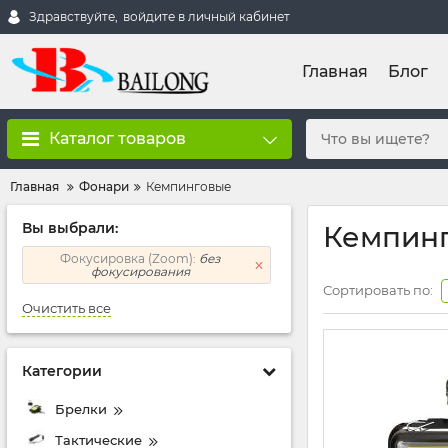
Здравствуйте,
войдите в личный кабинет
Главная
Блог
Каталог товаров
Главная
Фонари
Кемпинговые
Вы выбрали:
Кемпинг
Фокусировка (Zoom):
без
фокусирования
Сортировать по:
Очистить все
Категории
Брелки
Тактические