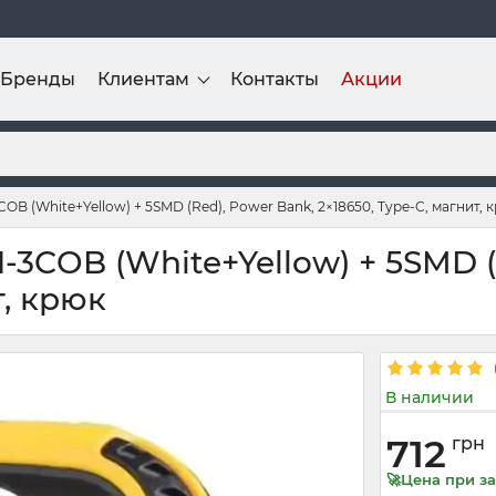
Бренды
Клиентам
Контакты
Акции
B (White+Yellow) + 5SMD (Red), Power Bank, 2×18650, Type-C, магнит, 
3COB (White+Yellow) + 5SMD (
т, крюк
В наличии
712
грн
🚀Цена при за