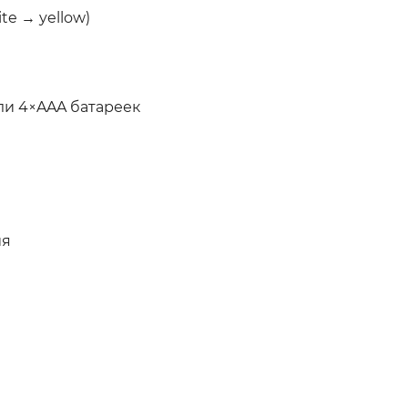
e → yellow)
или 4×AAA батареек
ия