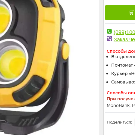
(099)10
Заказ че
Способы до
В отделен
Почтомат 
Курьер «
Самовыво
Способы оп
При получе
MonoBank, Р
Поделиться: