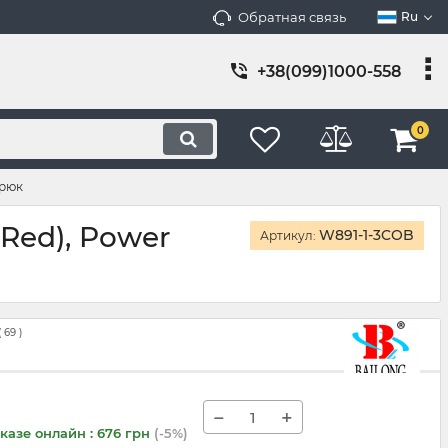
Обратная связь
Ru
+38(099)1000-558
0
крюк
Red), Power
W891-1-3COB
Артикул:
(
69
)
−
+
казе онлайн : 676 грн
(-5%)