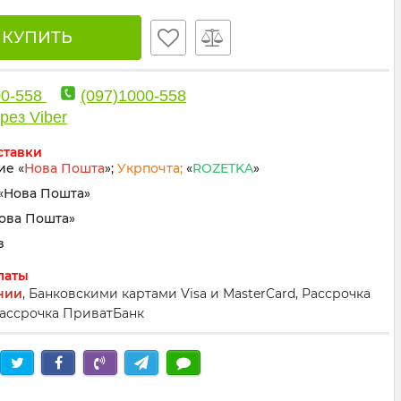
🛒 КУПИТЬ
00-558
(097)1000-558
рез Viber
ставки
ие «
Нова Пошта
»;
Укрпочта;
«
ROZETKA
»
«Нова Пошта»
Нова Пошта»
з
латы
нии
, Банковскими картами Visa и MasterCard, Рассрочка
ассрочка ПриватБанк