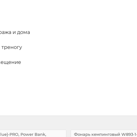
ража и дома
 треногу
свещение
ue)-PRO, Power Bank,
Фонарь кемпинговый W893-1-3