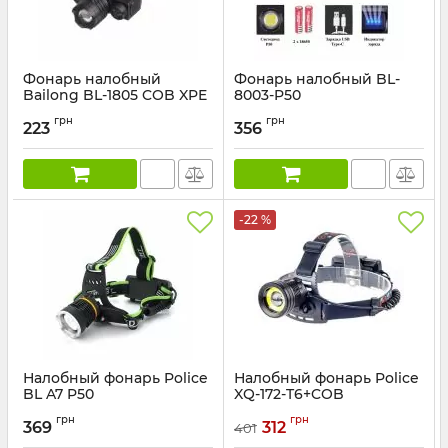
Фонарь налобный
Фонарь налобный BL-
Bailong BL-1805 COB XPE
8003-P50
Артикул:
BL-1805
Артикул:
BL-8003-P50
грн
грн
223
356
-22 %
Налобный фонарь Police
Налобный фонарь Police
BL A7 P50
XQ-172-T6+COB
Артикул:
BL-A7-P50
Артикул:
XQ-172-T6+COB
грн
грн
369
312
401