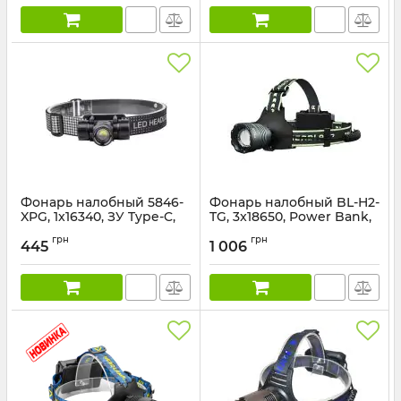
Фонарь налобный 5846-
Фонарь налобный BL-H2-
XPG, 1x16340, ЗУ Type-C,
TG, 3x18650, Power Bank,
магнит, Box
ЗУ Type-C, zoom, Box
грн
грн
445
1 006
Артикул:
5846-XPG
Артикул:
BL-H2-TG