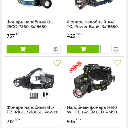
Фонарь налобный BL-
Фонарь налобный A49-
25CC-P360, 3x18650,
TG, Power Bank, 3x18650,
Power Bank, ЗУ Type-C
ЗП Type-C, zoom, Box
грн
грн
757
423
Артикул:
BL-25CC-P360
Артикул:
A49-TG
Фонарь налобный BL-
Налобный фонарь H610
T35-P160, 3x18650, Power
WHITE LASER LED PM50-
Bank, ЗУ Type-C, zoom
TG
грн
грн
712
935
Артикул:
BL-T35-P160
Артикул:
H610