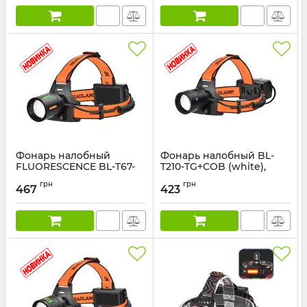
Фонарь налобный
Фонарь налобный BL-
FLUORESCENCE BL-T67-
T210-TG+COB (white),
TG, 3x18650, 1 режим, ЗУ
2x18650, 1 режим, ЗУ
грн
грн
Type-C, zoom
Type-C, zoom
467
423
Артикул:
BL-T67-TG
Артикул:
BL-T210-TG