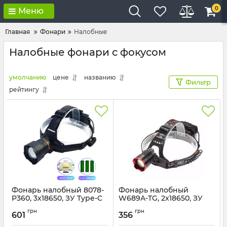
0
Меню
Главная
Фонари
Налобные
Налобные фонари с фокусом
умолчанию
цене
названию
Фильтр
рейтингу
Фонарь налобный 8078-
Фонарь налобный
P360, 3x18650, ЗУ Type-C
W689A-TG, 2x18650, ЗУ
Type-C
Артикул:
8078-P360
грн
грн
601
356
Артикул:
W689A-TG