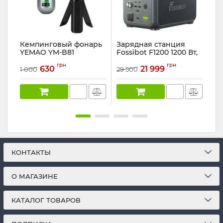
Кемпинговый фонарь
Зарядная станция
Фо
YEMAO YM-B81
Fossibot F1200 1200 Вт,
WD
PowerBank
1024 Вт*ч ( для дома,
Ар
грн
грн
UPS), зеленая
630
21 999
1 000
29 500
319
Артикул:
YM-B81
Артикул:
F1200
КОНТАКТЫ
О МАГАЗИНЕ
КАТАЛОГ ТОВАРОВ