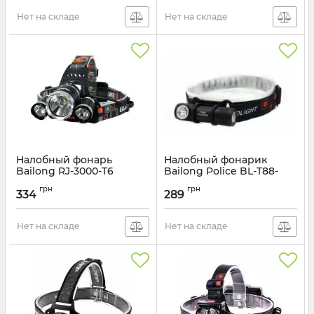
Нет на складе
Нет на складе
Налобный фонарь
Налобный фонарик
Bailong RJ-3000-T6
Bailong Police BL-T88-
XPE
Артикул:
RJ-3000-T6
грн
грн
334
289
Артикул:
BL-T88-XPE
Нет на складе
Нет на складе