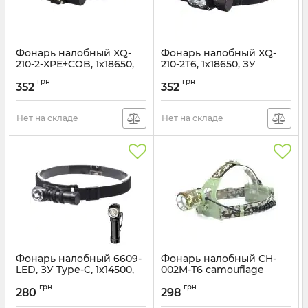
Фонарь налобный XQ-
Фонарь налобный XQ-
210-2-XPE+COB, 1x18650,
210-2T6, 1x18650, ЗУ
ЗУ microUSB
microUSB
грн
грн
352
352
Артикул:
XQ-210-2-XPE+COB
Артикул:
XQ-210-2T6
Нет на складе
Нет на складе
Фонарь налобный 6609-
Фонарь налобный CH-
LED, ЗУ Type-C, 1x14500,
002M-T6 camouflage
Box
Артикул:
CH-002M-T6
грн
грн
280
298
Артикул:
6609-LED