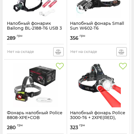
Налобный фонарик
Налобный фонарь Small
Bailong BL-2188-T6 USB 3
Sun W602-T6
режима
Артикул:
W602-T6
грн
грн
289
356
Артикул:
BL-2188-T6-USB
Нет на складе
Нет на складе
Фонарь налобный Police
Налобный фонарь Police
8808-XPE+COB
3000-T6 + 2XPE(RED),
2×18650, с сигнальным
Артикул:
8808-XPE+COB
грн
грн
светом, USB-Type-C
280
323
Артикул:
3000-T6 + 2XPE(RED)