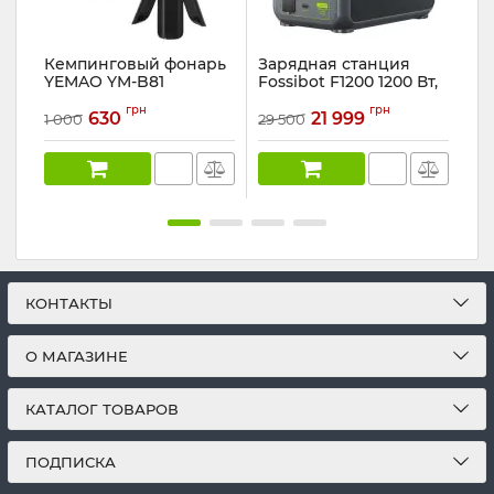
Кемпинговый фонарь
Зарядная станция
Фо
YEMAO YM-B81
Fossibot F1200 1200 Вт,
WD
PowerBank
1024 Вт*ч ( для дома,
Ар
грн
грн
UPS), зеленая
630
21 999
1 000
29 500
319
Артикул:
YM-B81
Артикул:
F1200
КОНТАКТЫ
О МАГАЗИНЕ
КАТАЛОГ ТОВАРОВ
ПОДПИСКА