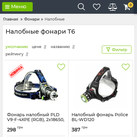
0
Меню
Главная
Фонари
Налобные
Налобные фонари T6
умолчанию
цене
названию
Фильтр
рейтингу
Фонарь налобный PLD
Налобный фонарь Police
V9-F-4XPE (RGB), 2x18650,
BL-WD120
кабель USB-Type-C,
Артикул:
WD120
грн
грн
zoom, Box
298
387
Артикул:
V9-4XPE