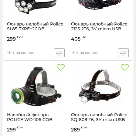
Фонарь налобный Police
Фонарь налобный Police
SL85-3XPE+2COB
2125-2T6, ЗУ micro USB,
(White+Red), ЗУ Type-C
2x18650
грн
грн
299
405
Артикул:
SL85-3XPE+2COB
Артикул:
BL-2125-2T6
Нет на складе
Нет на складе
Налобный фонарь
Фонарь налобный Police
POLICE WD-106 COB
SQ-808-T6, ЗУ microUSB
Артикул:
WD-106
Артикул:
SQ-808-T6
грн
грн
299
289