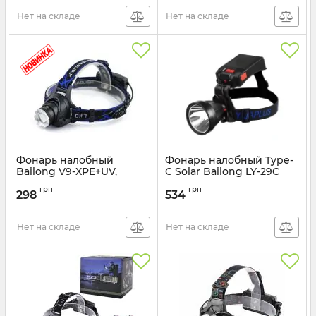
Нет на складе
Нет на складе
Фонарь налобный
Фонарь налобный Type-
Bailong V9-XPE+UV,
C Solar Bailong LY-29C
2x18650, ЗУ microUSB,
Артикул:
LY-29C
грн
грн
zoom
298
534
Артикул:
V9-XPE+UV
Нет на складе
Нет на складе