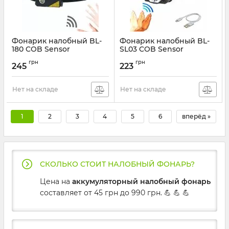
Фонарик налобный BL-
Фонарик налобный BL-
180 COB Sensor
SL03 COB Sensor
Артикул:
BL-180
Артикул:
BL-SL03
грн
грн
245
223
Нет на складе
Нет на складе
1
2
3
4
5
6
вперёд »
СКОЛЬКО СТОИТ НАЛОБНЫЙ ФОНАРЬ?
Цена на
аккумуляторный налобный фонарь
составляет от 45 грн до 990 грн. 💪 💪 💪