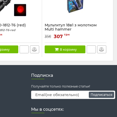
1812-T6 (red)
Мультитул 18в1 з молотком
Multi hammer
812-T6-red
Артикул:
tool18
рн
грн
307
356
орзину
В корзину
Подписка
Получайте только полезные статьи!
Подписаться
Мы в соцсетях: