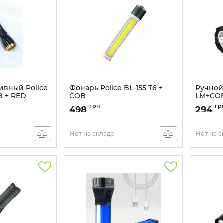
ивный Police
Фонарь Police BL-155 T6 +
Ручной
B + RED
COB
LM+COB
Артикул:
BL-155
Артикул:
грн
гр
498
294
Нет на складе
Нет на 