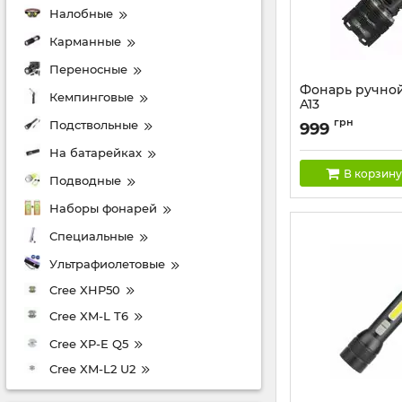
Налобные
Карманные
Переносные
Фонарь ручно
Кемпинговые
A13
Артикул:
YM-A13
грн
Подствольные
999
На батарейках
В корзину
Подводные
Наборы фонарей
Специальные
Ультрафиолетовые
Cree XHP50
Cree XM-L T6
Cree XP-E Q5
Cree XM-L2 U2