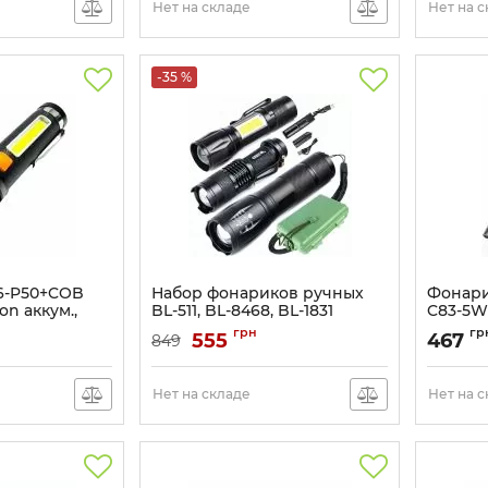
Нет на складе
Нет на 
-35 %
6-P50+COB
Набор фонариков ручных
Фонари
Ion аккум.,
BL-511, BL-8468, BL-1831
C83-5W
C
Артикул:
BL-333
Артикул:
грн
гр
555
467
849
P50+COB
Нет на складе
Нет на 