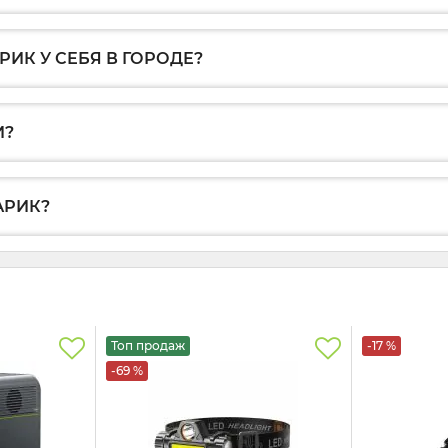
РИК У СЕБЯ В ГОРОДЕ?
И?
АРИК?
Топ продаж
-17 %
-69 %