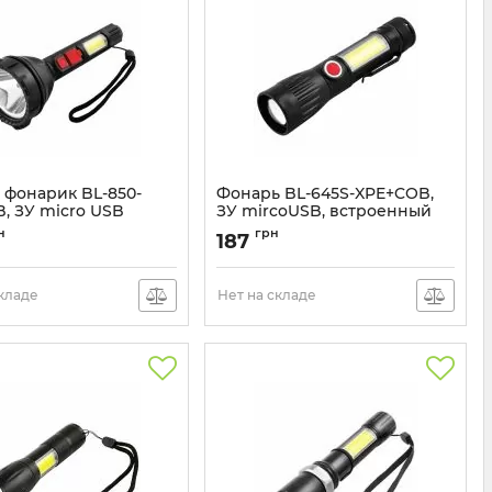
 фонарик BL-850-
Фонарь BL-645S-XPE+COB,
, ЗУ micro USB
ЗУ mircoUSB, встроенный
аккумулятор
BL-850-LM
н
грн
187
Артикул:
BL-645S
складе
Нет на складе