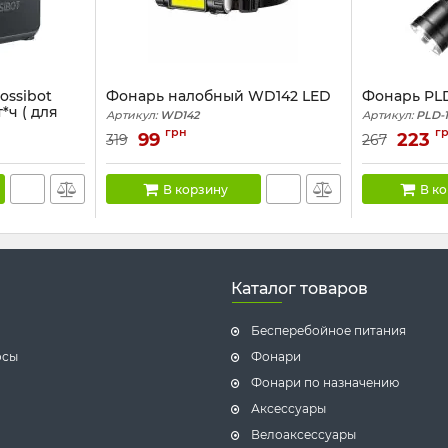
ossibot
Фонарь налобный WD142 LED
Фонарь PLD-
т*ч ( для
Артикул:
WD142
Артикул:
PLD-1
грн
г
99
223
319
267
В корзину
В к
Каталог товаров
Бесперебойное питания
осы
Фонари
Фонари по назначению
Аксессуары
Велоаксессуары