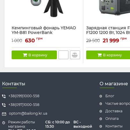
Кемпинговый фонарь YEMAO
Зарядная станция F
YM-B81 PowerBank
F1200 1200 Вт, 1024 В
дома, UPS), зеленая
Артикул:
YM-B81
грн
грн
630
21 999
1 000
29 500
Артикул:
F1200
В корзину
В корзину
Контакты
О магазине
+38(099)1000-558
Блог
Частые вопр
+38(097)1000-558
Доставка
optom@bailong.kr.ua
Оплата
Режим работы
СБ
: с 10:00 до
ВС -
Контакты
магазина:
15:30
выходной