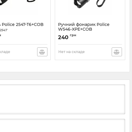
 Police 2547-T6+COB
Ручний фонарик Police
W546-XPE+COB
2547
Артикул:
W546-XPE
н
грн
240
складе
Нет на складе