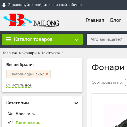
Здравствуйте,
войдите в личный кабинет
Главная
Блог
Каталог товаров
Главная
Фонари
Тактические
Вы выбрали:
Фонари 
Светодиод(ы):
COB
Сортировать по:
Очистить все
Категории
Брелки
Тактические