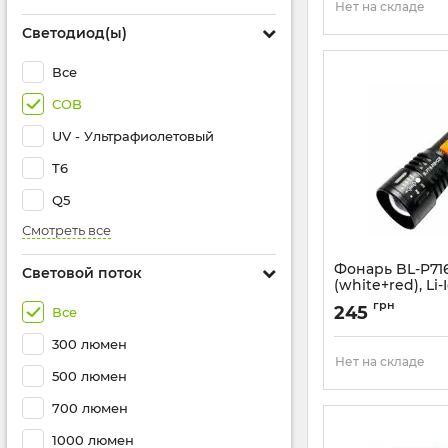
Нет на складе
Светодиод(ы)
Все
COB
UV - Ультрафиолетовый
T6
Q5
Смотреть все
Фонарь BL-P71
Световой поток
(white+red), Li-
zoom, ЗУ Type-
грн
245
Все
Артикул:
BL-P716-
300 люмен
Нет на складе
500 люмен
700 люмен
1000 люмен