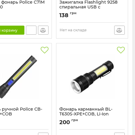
 фонарь Police C71M
Зажигалка Flashlight 9258
50
спиральная USB с
фонариком
C71M
грн
138
Артикул:
Зажигалка 9258
Нет на складе
 корзину
 ручной Police CB-
Фонарь карманный BL-
0+COB
T630S-XPE+COB, Li-Ion
аккумулятор
CB-C13-P50+COB
грн
200
Артикул:
BL-T630S