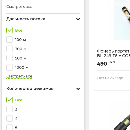
Смотреть все
Дальность потока
Все
100 м
300 м
Фонарь портат
BL-249 T6 + CO
500 м
Артикул:
BL-249-T6
грн
490
1000 м
Смотреть все
Нет на складе
Количество режимов
Все
3
4
5