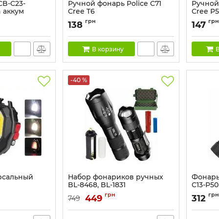
B-C23-
Ручной фонарь Police C71
Ручной
n аккум
Cree T6
Cree P
0
Артикул:
C71-50
Артикул:
грн
грн
138
147
В корзину
В
-40 %
рсальный
Набор фонариков ручных
Фонарь
BL-8468, BL-1831
C13-P5
Артикул:
BL-222
Артикул:
грн
грн
449
312
749