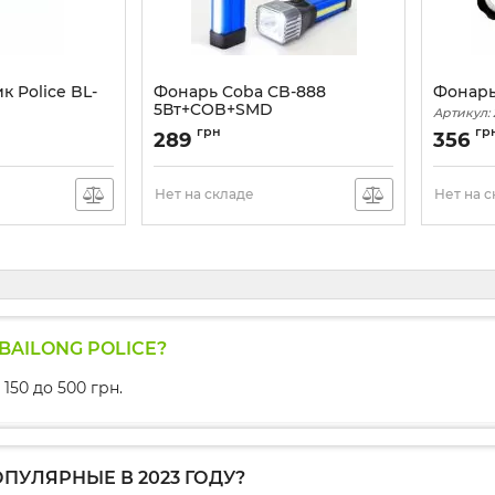
 Police BL-
Фонарь Coba CB-888
Фонарь
5Вт+COB+SMD
Артикул:
Артикул:
CB-888
грн
гр
289
356
Нет на складе
Нет на 
AILONG POLICE?
150 до 500 грн.
ПУЛЯРНЫЕ В 2023 ГОДУ?