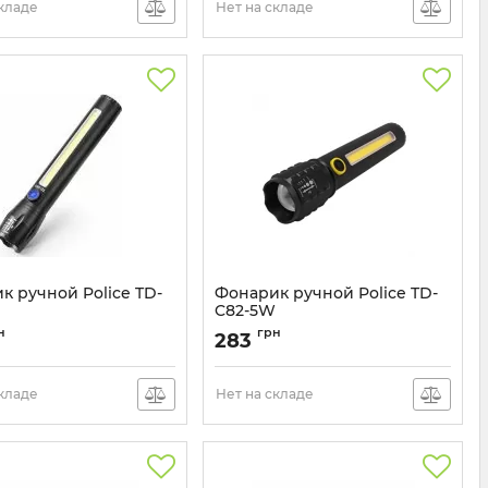
складе
Нет на складе
к ручной Police TD-
Фонарик ручной Police TD-
C82-5W
TD-C83-5W
Артикул:
TD-C82-5W
н
грн
283
складе
Нет на складе