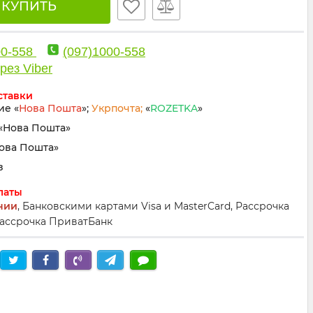
🛒 КУПИТЬ
00-558
(097)1000-558
рез Viber
ставки
ие «
Нова Пошта
»;
Укрпочта;
«
ROZETKA
»
«Нова Пошта»
Нова Пошта»
з
латы
нии
, Банковскими картами Visa и MasterCard, Рассрочка
ассрочка ПриватБанк