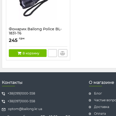
Фонарик Bailong Police BL-
1831-T6
Артикул:
BL-1831-T6
грн
245
В корзину
Контакты
О магазине
+38(099)1000-558
Блог
Частые вопр
+38(097)1000-558
Доставка
optom@bailong.kr.ua
Оплата