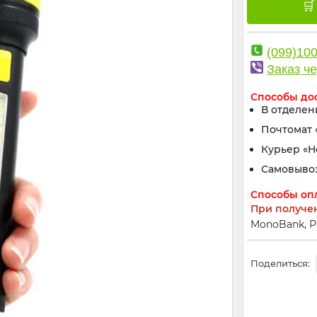
(099)10
Заказ че
Способы до
В отделен
Почтомат 
Курьер «
Самовыво
Способы оп
При получе
MonoBank, Р
Поделиться: