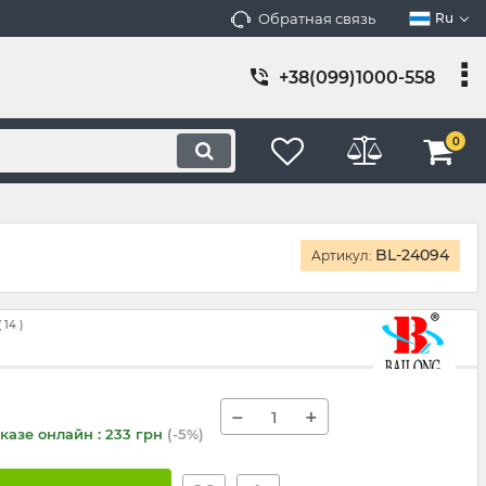
Обратная связь
Ru
+38(099)1000-558
0
BL-24094
Артикул:
(
14
)
−
+
казе онлайн : 233 грн
(-5%)