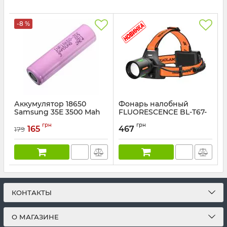
-8 %
Аккумулятор 18650
Фонарь налобный
Samsung 35E 3500 Mah
FLUORESCENCE BL-T67-
TG, 3x18650, 1 режим, ЗУ
Артикул:
35E
грн
грн
Type-C, zoom
165
467
179
Артикул:
BL-T67-TG
КОНТАКТЫ
О МАГАЗИНЕ