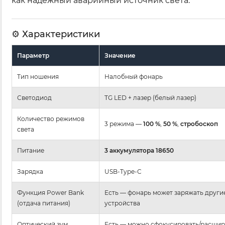
как надёжный аварийный источник света.
⚙ Характеристики
Параметр
Значение
Тип ношения
Налобный фонарь
Светодиод
TG LED + лазер (белый лазер)
Количество режимов
3 режима —
100 %
,
50 %
,
стробоскоп
света
Питание
3 аккумулятора 18650
Зарядка
USB-Type-C
Функция Power Bank
Есть — фонарь может заряжать други
(отдача питания)
устройства
Оптический зум
Есть — можно сфокусировать/расшир