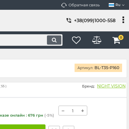
Обратная связь
Ru
+38(099)1000-558
0
BL-T35-P160
Артикул:
NIGHT VISION
Бренд:
(
55
)
−
+
казе онлайн : 676 грн
(-5%)