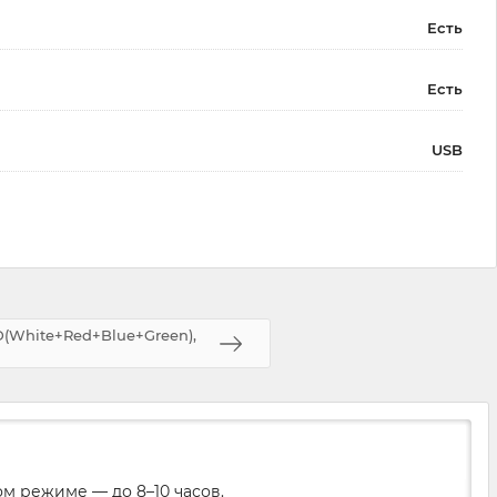
Есть
Есть
USB
(White+Red+Blue+Green),
м режиме — до 8–10 часов.