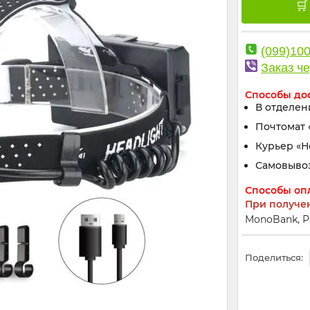
(099)10
Заказ че
Способы до
В отделен
Почтомат 
Курьер «
Самовыво
Способы оп
При получе
MonoBank, Р
Поделиться: