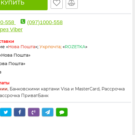
🛒 КУПИТЬ
00-558
(097)1000-558
рез Viber
ставки
ие «
Нова Пошта
»;
Укрпочта;
«
ROZETKA
»
«Нова Пошта»
Нова Пошта»
з
латы
нии
, Банковскими картами Visa и MasterCard, Рассрочка
ассрочка ПриватБанк