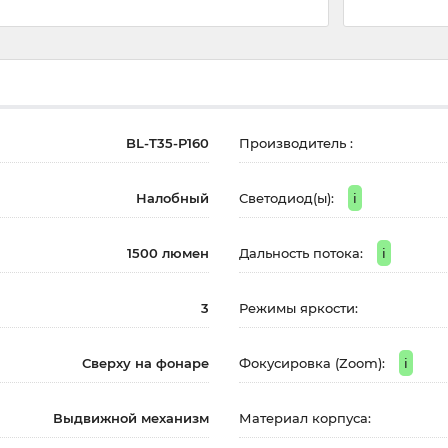
BL-T35-P160
Производитель :
Налобный
Светодиод(ы):
i
1500 люмен
Дальность потока:
i
3
Режимы яркости:
Сверху на фонаре
Фокусировка (Zoom):
i
Выдвижной механизм
Материал корпуса: