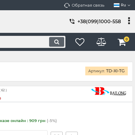
Обратная связь
Ru
+38(099)1000-558
0
TD-XI-TG
Артикул:
(
62
)
е
казе онлайн : 909 грн
(-5%)