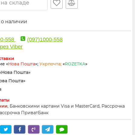
 на складе
 о наличии
00-558
(097)1000-558
рез Viber
ставки
ие «
Нова Пошта
»;
Укрпочта;
«
ROZETKA
»
«Нова Пошта»
Нова Пошта»
з
латы
нии
, Банковскими картами Visa и MasterCard, Рассрочка
ассрочка ПриватБанк