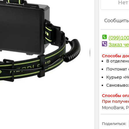
Нет
Сообщить
(099)10
Заказ че
Способы до
В отделен
Почтомат 
Курьер «
Самовыво
Способы оп
При получе
MonoBank, Р
Поделиться: