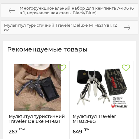
Многофункциональный набор для кемпинга A-106 (6
в 1, нержавеющая сталь, Black/Blue)
Мультитул туристичний Traveler Deluxe MT-821 7в1, 12
см
Рекомендуемые товары
Мультитул туристичний
Мультитул Traveler
Traveler Deluxe MT-821
MT832I-8G
7в1, 12 см
Артикул:
MQ003G
грн
грн
267
649
Артикул:
MT-821