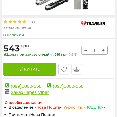
(
14
)
Оставить отзыв
В наличии
543
грн
−
+
🚀Цена при заказе онлайн : 516 грн
(-5%)
🛒 КУПИТЬ
(099)1000-558
(097)1000-558
Заказ через Viber
Способы доставки
В отделение «
Нова Пошта
»;
Укрпочта;
«
ROZETKA
»
Почтомат «Нова Пошта»