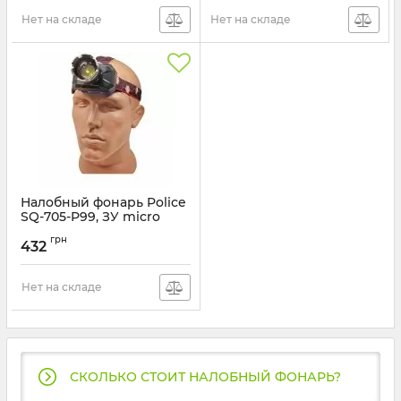
Нет на складе
Нет на складе
Налобный фонарь Police
SQ-705-P99, ЗУ micro
USB
грн
432
Артикул:
SQ-705-P99
Нет на складе
СКОЛЬКО СТОИТ НАЛОБНЫЙ ФОНАРЬ?