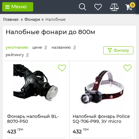
0
Меню
Главная
Фонари
Налобные
Налобные фонари до 800м
умолчанию
цене
названию
Фильтр
рейтингу
Фонарь налобный BL-
Налобный фонарь Police
8070-P50
SQ-706-P99, ЗУ micro
USB
Артикул:
BL-8070-P50
грн
грн
423
432
Артикул:
SQ-706-P99